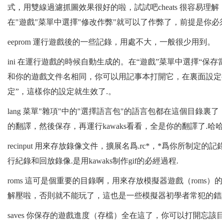
式，用雙線過濾抓圖效果很好的啦，試試吧cheats 很容易
在"遊戲"菜單中選擇"修改作弊"就可以了作弊了，前提是你
eeprom 運行遊戲後的一些記錄，用處不大，一般很少用到。
ini 在運行遊戲的時候自動生成的。在“遊戲”菜單中選擇“
和你的遊戲文件名相同，你可以用記事本打開它，在裏面設定
定”，這樣你的設定就生效了.。
lang 菜單"雜項"中的"選擇語言包"的語言包都在這個目
的翻譯，然後保存，再運行kawaks看看，全是你的翻譯了.哈哈
recinput 用來存放錄像文件，擴展名爲.rc*，*爲你所制
行紀錄和回放錄像.是用kawaks制作gif的必經過程.
roms 這可是個重要的目錄啊，用來存放模擬器遊戲（roms）
解壓啦，否則就不能玩了，這也是一些模擬器初學者常犯的錯
saves 你保存的遊戲進度（存檔）全在這了，你可以打開忘