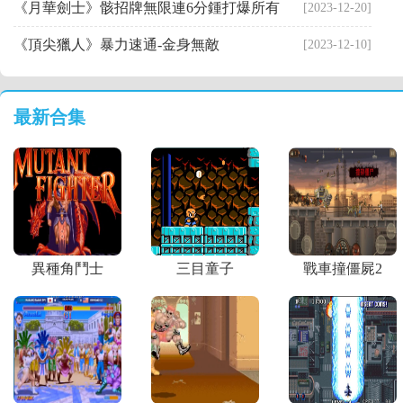
《月華劍士》骸招牌無限連6分鍾打爆所有
[2023-12-20]
《頂尖獵人》暴力速通-金身無敵
[2023-12-10]
最新合集
異種角鬥士
三目童子
戰車撞僵屍2