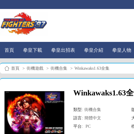
首頁
拳皇下載
拳皇出招表
拳皇介紹
拳皇人物
首頁
>
街機遊戲
>
街機合集
>
Winkawaks1.63全集
Winkawaks1.63
類型:
街機合集
語言:
簡體中文
平台:
PC