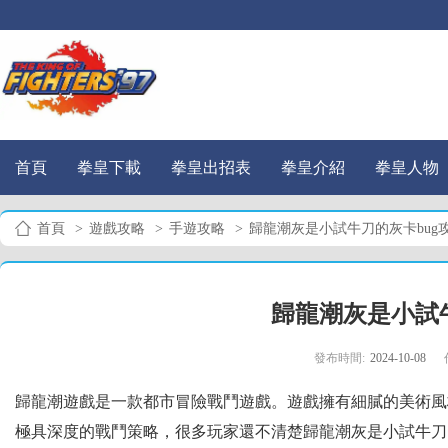
首頁
拳皇下載
拳皇出招表
拳皇介紹
拳皇人物
首頁
>
遊戲攻略
>
手遊攻略
>
歸龍潮灰是小試牛刀的灰卡bug
歸龍潮灰是小試牛
發布時間:
2024-10-08
歸龍潮遊戲是一款都市冒險戰鬥遊戲。遊戲擁有細膩的美術風
極具深度的戰鬥策略，很多玩家還不清楚歸龍潮灰是小試牛刀的