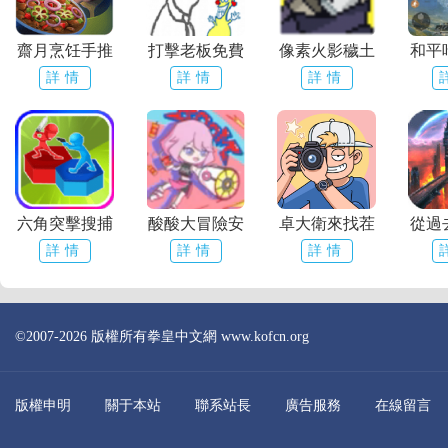
齋月烹饪手推
打擊老板免費
像素火影穢土
和平
詳情
詳情
詳情
六角突擊搜捕
酸酸大冒險安
卓大衛來找茬
從過
詳情
詳情
詳情
©2007-2026 版權所有拳皇中文網 www.kofcn.org
版權申明
關于本站
聯系站長
廣告服務
在線留言